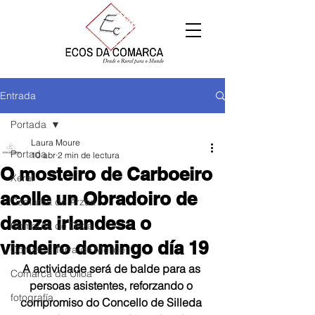
Entrada
Portada
Laura Moure
Portada
10 abr
2 min de lectura
O mosteiro de Carboeiro
Xeral
acolle un Obradoiro de
Comarca de Arzúa
danza irlandesa o
Comarca de Deza
vindeiro domingo día 19
Comarca Terra de Melide
A actividade será de balde para as 
Comarca da Ulloa
persoas asistentes, reforzando o 
fotografía
compromiso do Concello de Silleda 