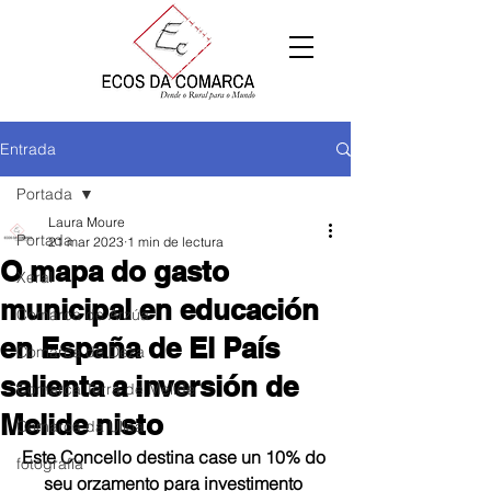
Entrada
Portada
Laura Moure
Portada
21 mar 2023
1 min de lectura
O mapa do gasto
Xeral
municipal en educación
Comarca de Arzúa
en España de El País
Comarca de Deza
salienta a inversión de
Comarca Terra de Melide
Melide nisto
Comarca da Ulloa
Este Concello destina case un 10% do 
fotografía
seu orzamento para investimento 