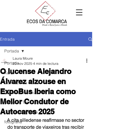
Entrada
Portada
Laura Moure
Portada
23 nov 2025
4 min de lectura
O lucense Alejandro
Xeral
Álvarez alzouse en
Comarca de Arzúa
ExpoBus Iberia como
Comarca de Deza
Mellor Condutor de
Comarca Terra de Melide
Autocares 2025
Comarca da Ulloa
A cita silledense reafírmase no sector 
fotografía
do transporte de viaxeiros tras recibir 