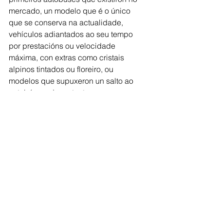
mercado, un modelo que é o único 
que se conserva na actualidade, 
vehículos adiantados ao seu tempo 
por prestacións ou velocidade 
máxima, con extras como cristais 
alpinos tintados ou floreiro, ou 
modelos que supuxeron un salto ao 
autobús moderno tanto en 
equipamento como en motorización, 
suspensión ou climatización. 
Auténticas xoias sobre rodas que 
pertencen a oito empresas: Empresa 
Cuiña e Transportes Mosquera (ambos 
do grupo Autocares Rías Baixas), 
Autocares Lázara, Autocares Meijide, 
Empresa Lázara, Autocares de 
Santiago, Autobuses Juan e a Avelino 
Garrido, da antiga Empresa Garrido.