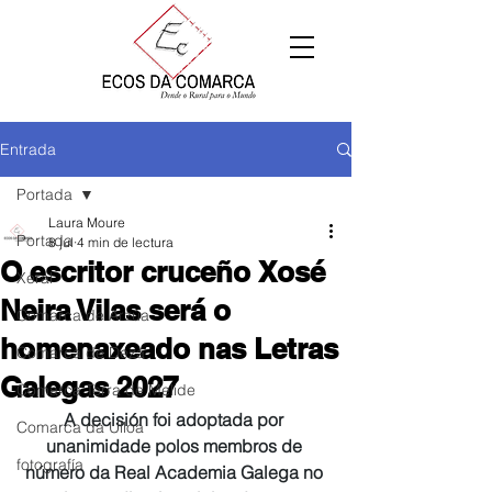
Entrada
Portada
Laura Moure
Portada
8 jul
4 min de lectura
O escritor cruceño Xosé
Xeral
Neira Vilas será o
Comarca de Arzúa
homenaxeado nas Letras
Comarca de Deza
Galegas 2027
Comarca Terra de Melide
A decisión foi adoptada por 
Comarca da Ulloa
unanimidade polos membros de 
fotografía
número da Real Academia Galega no 