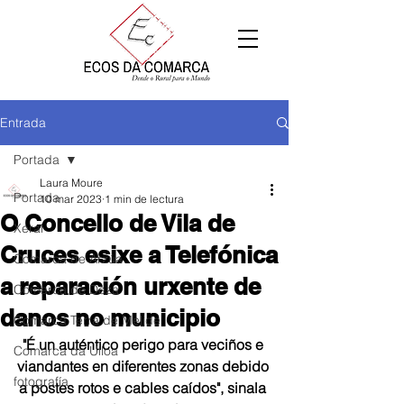
Entrada
Portada
Laura Moure
Portada
10 mar 2023
1 min de lectura
O Concello de Vila de
Xeral
Cruces esixe a Telefónica
Comarca de Arzúa
a reparación urxente de
Comarca de Deza
danos no municipio
Comarca Terra de Melide
"É un auténtico perigo para veciños e 
Comarca da Ulloa
viandantes en diferentes zonas debido 
fotografía
a postes rotos e cables caídos", sinala 