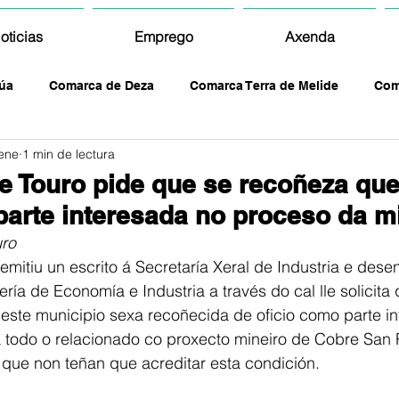
oticias
Emprego
Axenda
úa
Comarca de Deza
Comarca Terra de Melide
Com
ene
1 min de lectura
e Touro pide que se recoñeza que
parte interesada no proceso da m
ro
emitiu un escrito á Secretaría Xeral de Industria e des
ría de Economía e Industria a través do cal lle solicita 
este municipio sexa recoñecida de oficio como parte i
 todo o relacionado co proxecto mineiro de Cobre San R
, que non teñan que acreditar esta condición.