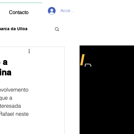
Acceder
Contacto
arca da Ulloa
 a
ina
envolvemento 
que a 
nteresada 
afael neste 