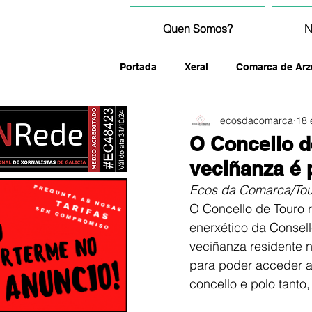
Quen Somos?
N
Portada
Xeral
Comarca de Arz
ecosdacomarca
18 
fotografía
O Concello d
veciñanza é 
Ecos da Comarca/Tou
O Concello de Touro r
enerxético da Conselle
veciñanza residente n
para poder acceder a
concello e polo tanto