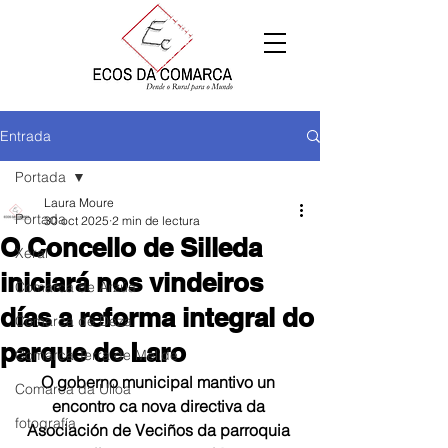
Entrada
Portada
Laura Moure
Portada
30 oct 2025
2 min de lectura
O Concello de Silleda
Xeral
iniciará nos vindeiros
Comarca de Arzúa
días a reforma integral do
Comarca de Deza
parque de Laro
Comarca Terra de Melide
O goberno municipal mantivo un 
Comarca da Ulloa
encontro ca nova directiva da 
fotografía
Asociación de Veciños da parroquia 