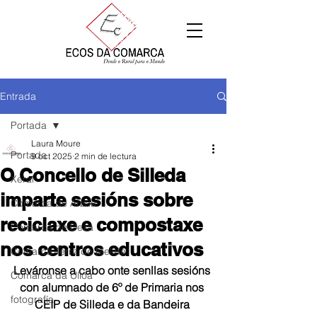
Entrada
Portada
Laura Moure
Portada
9 oct 2025
2 min de lectura
O Concello de Silleda
Xeral
imparte sesións sobre
Comarca de Arzúa
reciclaxe e compostaxe
Comarca de Deza
nos centros educativos
Comarca Terra de Melide
Leváronse a cabo onte senllas sesións 
Comarca da Ulloa
con alumnado de 6º de Primaria nos 
fotografía
CEIP de Silleda e da Bandeira 