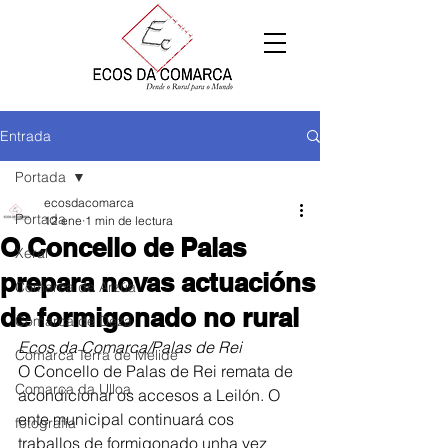
Entrada
Portada
ecosdacomarca
Portada
12 ene
1 min de lectura
O Concello de Palas
Xeral
prepara novas actuacións
Comarca de Arzúa
de formigonado no rural
Comarca de Deza
Ecos da Comarca/Palas de Rei
Comarca Terra de Melide
O Concello de Palas de Rei remata de 
Comarca da Ulloa
acondicionar os accesos a Leilón. O 
ente municipal continuará cos 
fotografía
traballos de formigonado unha vez 