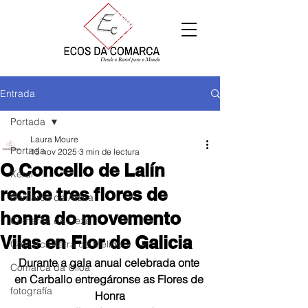
Entrada
Portada
Laura Moure
Portada
15 nov 2025
3 min de lectura
O Concello de Lalín
Xeral
recibe tres flores de
Comarca de Arzúa
honra do movemento
Comarca de Deza
Vilas en Flor de Galicia
Comarca Terra de Melide
Durante a gala anual celebrada onte 
Comarca da Ulloa
en Carballo entregáronse as Flores de 
fotografía
Honra