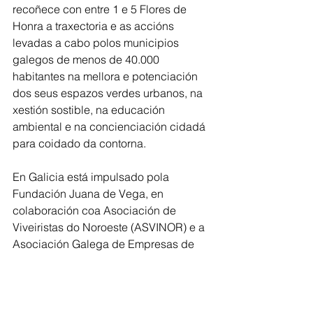
recoñece con entre 1 e 5 Flores de 
Honra a traxectoria e as accións 
levadas a cabo polos municipios 
galegos de menos de 40.000 
habitantes na mellora e potenciación 
dos seus espazos verdes urbanos, na 
xestión sostible, na educación 
ambiental e na concienciación cidadá 
para coidado da contorna. 
En Galicia está impulsado pola 
Fundación Juana de Vega, en 
colaboración coa Asociación de 
Viveiristas do Noroeste (ASVINOR) e a 
Asociación Galega de Empresas de 
Xardinería (AGAEXAR). En España as 
outras entidades nas que está 
implantado o movemento son Aragón, 
Canarias, Cataluña e Valencia. A nivel 