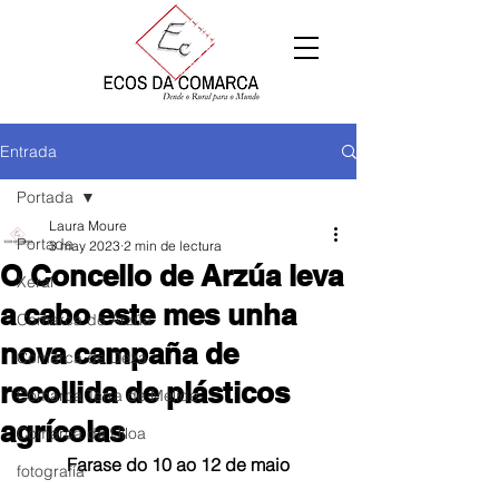
Entrada
Portada
Laura Moure
Portada
3 may 2023
2 min de lectura
O Concello de Arzúa leva
Xeral
a cabo este mes unha
Comarca de Arzúa
nova campaña de
Comarca de Deza
recollida de plásticos
Comarca Terra de Melide
agrícolas
Comarca da Ulloa
Farase do 10 ao 12 de maio
fotografía