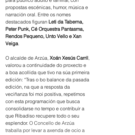
para público adulto e familiar, con 
propostas escénicas, humor, música e 
narración oral. Entre os nomes 
destacados figuran
 Leti da Taberna, 
Peter Punk, Cé Orquestra Pantasma, 
Rendos Pequeno, Unto Vello e Xan 
Veiga
.
O alcalde de Arzúa, 
Xoán Xesús Carril
, 
valorou a continuidade do proxecto e 
a boa acollida que tivo na súa primeira 
edición: “Tras o bo balance da pasada 
edición, na que a resposta da 
veciñanza foi moi positiva, repetimos 
con esta programación que busca 
consolidarse no tempo e contribuír a 
que Ribadiso recupere todo o seu 
esplendor. 
O Concello de Arzúa 
traballa por levar a axenda de ocio a 