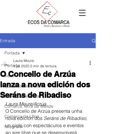
Entrada
Portada
Laura Moure
Portada
1 jul 2025
2 min de lectura
O Concello de Arzúa
Xeral
lanza a nova edición dos
Comarca de Arzúa
Seráns de Ribadiso
Comarca de Deza
Laura Moure/Arzúa
Comarca Terra de Melide
O Concello de Arzúa presenta unha 
Comarca da Ulloa
nova edición dos 
Seráns de Ribadiso
, 
un ciclo con espectáculos e eventos 
fotografía
ao aire libre que se desenvolverá 