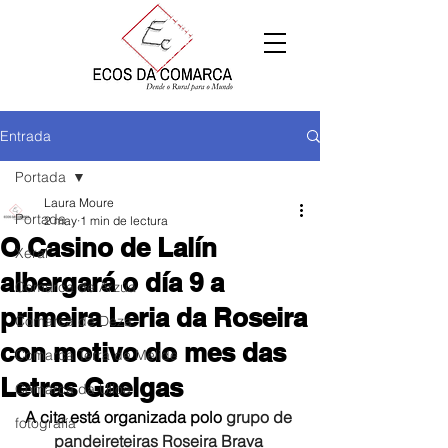
Entrada
Portada
Laura Moure
Portada
2 may
1 min de lectura
O Casino de Lalín
Xeral
albergará o día 9 a
Comarca de Arzúa
primeira Leria da Roseira
Comarca de Deza
con motivo do mes das
Comarca Terra de Melide
Letras Gaelgas
Comarca da Ulloa
A cita está organizada polo
 grupo de 
fotografía
pandeireteiras Roseira Brava 