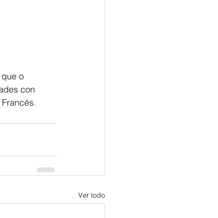
 que o 
dades con 
 Francés.
Ver todo