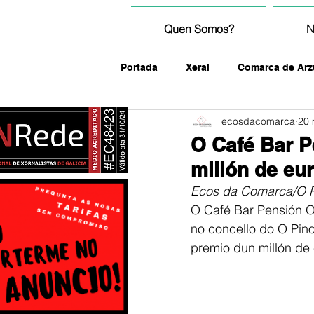
Quen Somos?
N
Portada
Xeral
Comarca de Arz
ecosdacomarca
20
fotografía
O Café Bar P
millón de eu
Ecos da Comarca/O 
O Café Bar Pensión O
no concello do O Pino
premio dun millón de