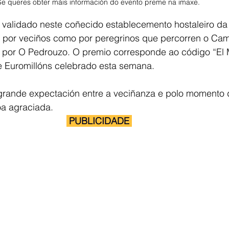
Se queres obter máis información do evento preme na imaxe. 
 validado neste coñecido establecemento hostaleiro da 
o por veciños como por peregrinos que percorren o Cam
 por O Pedrouzo. O premio corresponde ao código “El Mi
e Euromillóns celebrado esta semana.
 grande expectación entre a veciñanza e polo momento
oa agraciada.
 PUBLICIDADE 