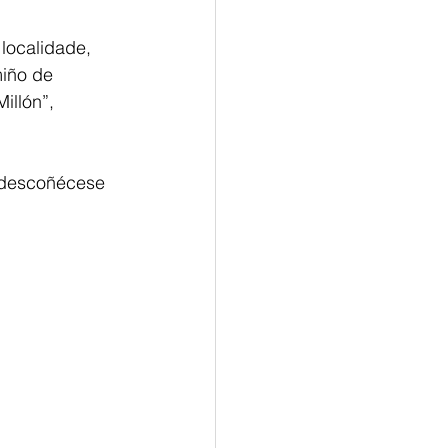
localidade, 
iño de 
llón”, 
 descoñécese 