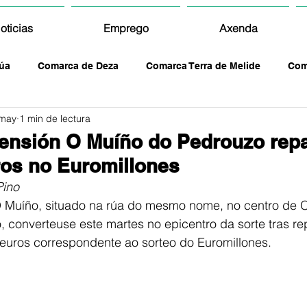
oticias
Emprego
Axenda
úa
Comarca de Deza
Comarca Terra de Melide
Com
 may
1 min de lectura
ensión O Muíño do Pedrouzo repa
ros no Euromillones
Pino
 Muíño, situado na rúa do mesmo nome, no centro de 
, converteuse este martes no epicentro da sorte tras rep
 euros correspondente ao sorteo do Euromillones.