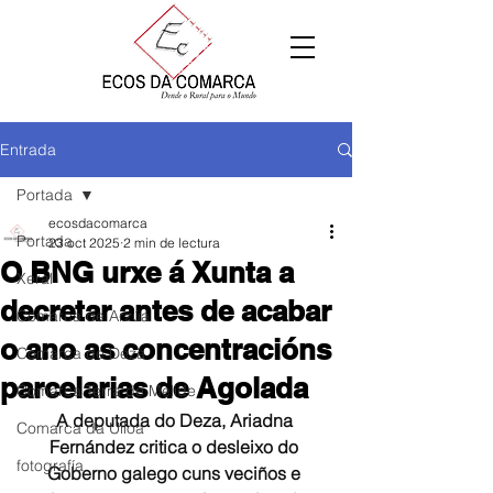
Entrada
Portada
ecosdacomarca
Portada
23 oct 2025
2 min de lectura
O BNG urxe á Xunta a
Xeral
decretar antes de acabar
Comarca de Arzúa
o ano as concentracións
Comarca de Deza
parcelarias de Agolada
Comarca Terra de Melide
A deputada do Deza, Ariadna 
Comarca da Ulloa
Fernández critica o desleixo do 
fotografía
Goberno galego cuns veciños e 