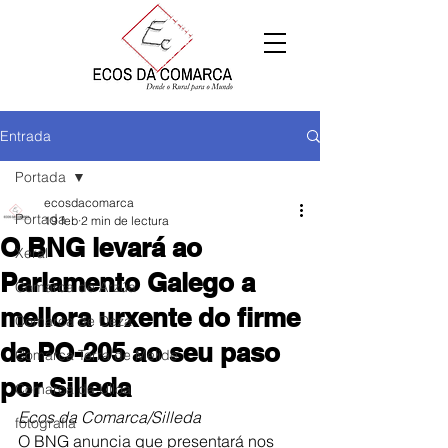
Entrada
Portada
ecosdacomarca
Portada
19 feb
2 min de lectura
O BNG levará ao
Xeral
Parlamento Galego a
Comarca de Arzúa
mellora urxente do firme
Comarca de Deza
da PO-205 ao seu paso
Comarca Terra de Melide
por Silleda
Comarca da Ulloa
Ecos da Comarca/Silleda
fotografía
O BNG anuncia que presentará nos 