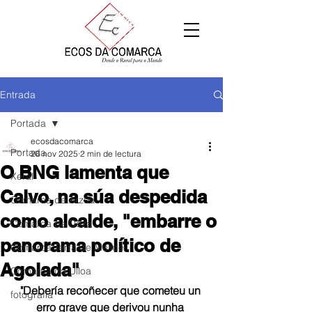
Entrada
Portada
ecosdacomarca
Portada
26 nov 2025
2 min de lectura
O BNG lamenta que
Xeral
Calvo, na súa despedida
Comarca de Arzúa
como alcalde, "embarre o
Comarca de Deza
panorama político de
Comarca Terra de Melide
Agolada"
Comarca da Ulloa
"Debería recoñecer que cometeu un 
fotografía
erro grave que derivou nunha 