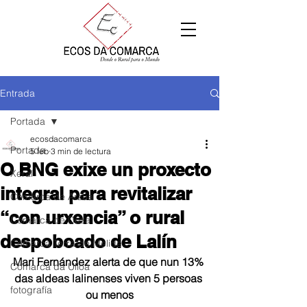
Entrada
Portada
ecosdacomarca
Portada
5 feb
3 min de lectura
O BNG exixe un proxecto
Xeral
integral para revitalizar
Comarca de Arzúa
“con urxencia” o rural
Comarca de Deza
despoboado de Lalín
Comarca Terra de Melide
Mari Fernández alerta de que nun 13% 
Comarca da Ulloa
das aldeas lalinenses viven 5 persoas 
fotografía
ou menos