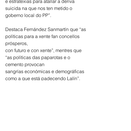
e estratexias para atallar a deriva 
suicida na que nos ten metido o 
goberno local do PP”.
Destaca Fernández Sanmartín que “as 
políticas para a xente fan concellos 
prósperos,
con futuro e con xente”, mentres que 
“as políticas das paparotas e o 
cemento provocan
sangrías económicas e demográficas 
como a que está padecendo Lalín”. 
Desde o BNG
lalinense instan ao goberno municipal 
a “tomar conciencia da situación na 
que estamos,
dos problemas que temos sobre a 
mesa e dos retos de futuro aos que 
non chegamos”.