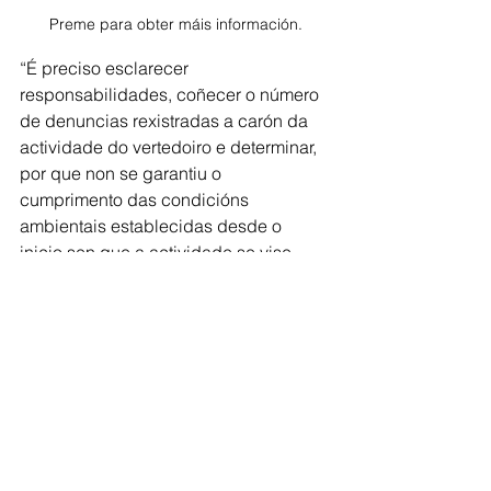
Preme para obter máis información.
“É preciso esclarecer 
responsabilidades, coñecer o número 
de denuncias rexistradas a carón da 
actividade do vertedoiro e determinar, 
por que non se garantiu o 
cumprimento das condicións 
ambientais establecidas desde o 
inicio sen que a actividade se vise 
interrompida por eses motivos” por 
respecto a todos os que sufriron e 
sobren as consecuencias da inacción 
inxustificada da Xunta de Galicia, 
remata a deputada.
Comarca de Deza