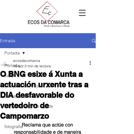
Entrada
Portada
ecosdacomarca
Portada
16 abr
3 min de lectura
O BNG esixe á Xunta a
Xeral
actuación urxente tras a
Comarca de Arzúa
DIA desfavorable do
Comarca de Deza
vertedoiro de
Comarca Terra de Melide
Campomarzo
Comarca da Ulloa
Reclama
que actúe con 
fotografía
responsabilidade e de maneira 