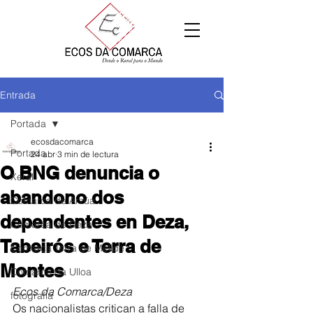
Entrada
Portada
ecosdacomarca
Portada
24 abr
3 min de lectura
O BNG denuncia o
Xeral
abandono dos
Comarca de Arzúa
dependentes en Deza,
Comarca de Deza
Tabeirós e Terra de
Comarca Terra de Melide
Montes
Comarca da Ulloa
Ecos da Comarca/Deza 
fotografía
Os nacionalistas critican a falla de 