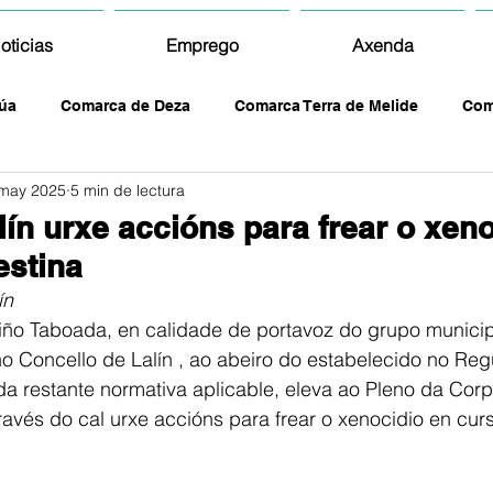
oticias
Emprego
Axenda
úa
Comarca de Deza
Comarca Terra de Melide
Com
may 2025
5 min de lectura
ín urxe accións para frear o xeno
estina
ín
riño Taboada, en calidade de portavoz do grupo munici
o Concello de Lalín , ao abeiro do estabelecido no Re
a restante normativa aplicable, eleva ao Pleno da Corp
ravés do cal urxe accións para frear o xenocidio en cur