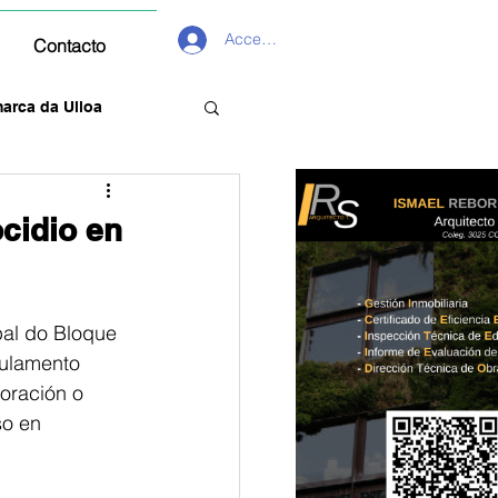
Acceder
Contacto
arca da Ulloa
cidio en
pal do Bloque 
gulamento 
oración o 
so en 