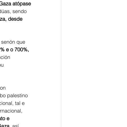
 Gaza atópase 
dúas, sendo 
za, desde 
, senón que 
0% e o 700%, 
ución 
ou 
con 
bo palestino 
onal, tal e 
rnacional, 
to e 
Gaza,
 así 