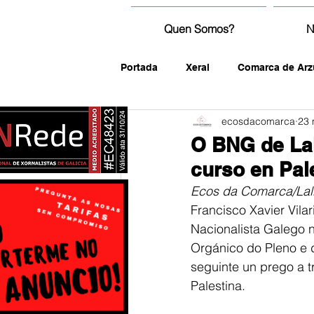
Quen Somos?
N
Portada
Xeral
Comarca de Arz
ecosdacomarca
23 
fotografía
O BNG de Lal
curso en Pal
Ecos da Comarca/Lal
Francisco Xavier Vila
Nacionalista Galego n
Orgánico do Pleno e d
seguinte un prego a t
Palestina. 