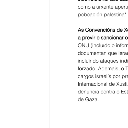
como a urxente apertu
poboación palestina".
As Convencións de Xe
a previr e sancionar 
ONU (incluído o info
documentan que Israe
incluíndo ataques ind
forzado. Ademais, o Tr
cargos israelís por p
Internacional de Xusti
denuncia contra o Est
de Gaza.