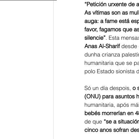
“Petición urxente de
As vítimas son as mu
auga: a fame está es
favor, fagamos que a
silencie”
. Esta mensa
Anas Al-Sharif 
desde 
dunha crianza palest
humanitaria que se p
polo Estado sionista d
Só un día despois, 
o 
(ONU) para asuntos hu
humanitaria, após mái
bebés morrerían en 48
de que 
“se a situaci
cinco anos sofran des