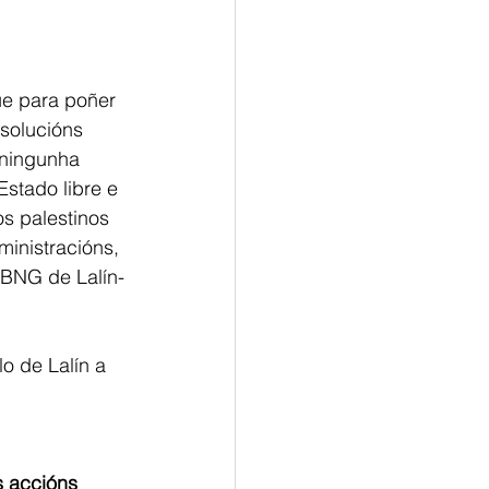
e para poñer 
esolucións 
 ningunha 
stado libre e 
s palestinos 
inistracións, 
 BNG de Lalín-
o de Lalín a
s accións 