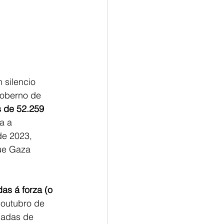
 silencio 
Goberno de 
 de 52.259 
a a 
de 2023, 
ue Gaza 
as á forza (o 
 outubro de 
iadas de 