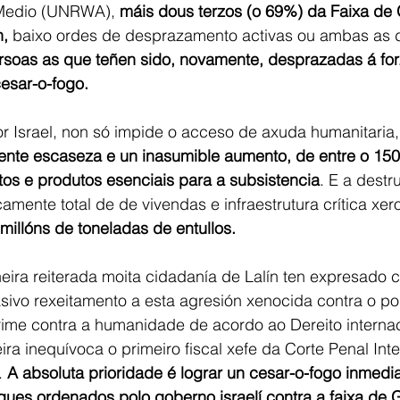
 Medio (UNRWA), 
máis dous terzos (o 69%) da Faixa de
n,
 baixo ordes de desprazamento activas ou ambas as 
ersoas as que teñen sido, novamente, desprazadas á for
esar-o-fogo.
r Israel, non só impide o acceso de axuda humanitaria
nte escaseza e un inasumible aumento, de entre o 15
os e produtos esenciais para a subsistencia
. E a destr
amente total de de vivendas e infraestrutura crítica xer
millóns de toneladas de entullos.
eira reiterada moita cidadanía de Lalín ten expresado 
ivo rexeitamento a esta agresión xenocida contra o po
ime contra a humanidade de acordo ao Dereito internaci
a inequívoca o primeiro fiscal xefe da Corte Penal Inte
 
A absoluta prioridade é lograr un cesar-o-fogo inmedia
ques ordenados polo goberno israelí contra a faixa de 