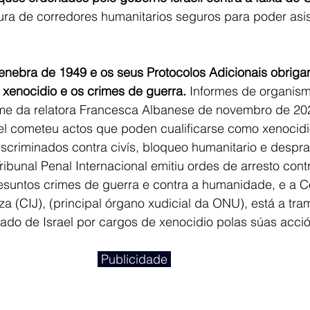
ra de corredores humanitarios seguros para poder asist
nebra de 1949 e os seus Protocolos Adicionais obriga
o xenocidio e os crimes de guerra.
 Informes de organis
rme da relatora Francesca Albanese de novembro de 20
l cometeu actos que poden cualificarse como xenocidi
iscriminados contra civís, bloqueo humanitario e despr
ibunal Penal Internacional emitiu ordes de arresto contr
resuntos crimes de guerra e contra a humanidade, e a C
za (CIJ), (principal órgano xudicial da ONU), está a tram
ado de Israel por cargos de xenocidio polas súas acció
 Publicidade 