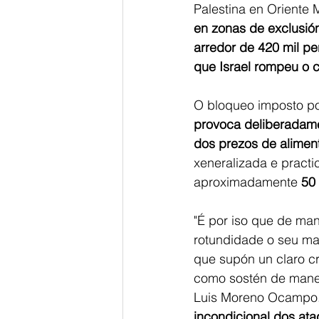
Palestina en Oriente
en zonas de exclusió
arredor de 420 mil p
que Israel rompeu o c
O bloqueo imposto po
provoca deliberadame
dos prezos de aliment
xeneralizada e practic
aproximadamente 
50 
"É por iso que de man
rotundidade o seu mas
que supón un claro cr
como sostén de maneir
Luis Moreno Ocampo.
incondicional dos ata