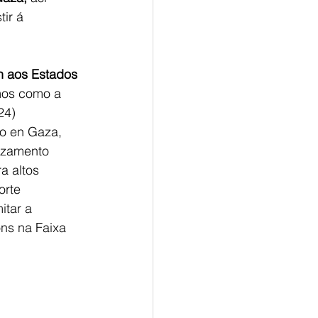
ir á 
n aos Estados 
mos como a 
24) 
o en Gaza, 
azamento 
a altos 
orte 
itar a 
ns na Faixa 