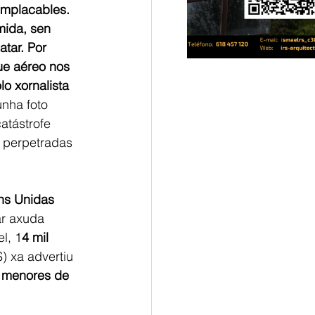
implacables. 
mida, sen 
tar. Por 
ue aéreo nos 
lo xornalista 
nha foto 
atástrofe 
 perpetradas 
ns Unidas 
ar axuda 
l, 1
4 mil 
 xa advertiu 
s menores de 