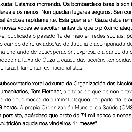
 axuda: Estamos morrendo. Os bombardeos israelís son 
lleres e os nenos. Non quedan lugares seguros. Sen co
pallándose rapidamente. Esta guerra en Gaza debe rema
s nosas voces se escoiten antes de que o próximo ataq
xe, publicada o pasado 19 de maio en redes sociais, 
po
o campo de refuxiados/as de Jabalia e acompañada du
ina chorando de desesperación, expresa o alcance da c
adece na faixa de Gaza a causa das accións xenocidas
e Israel, lamentan os nacionalistas. 
subsecretario xeral adxunto da Organización das Nació
manitarios, Tom Fletcher, 
alertaba de que de non entr
s de dous meses de criminal bloqueo por parte de Israe
 horas. 
A propia Organización Mundial da Saúde (OMS)
ón persiste, agárdase que preto de 71 mil nenos e nena
nutrición aguda nos vindeiros 11 meses”.