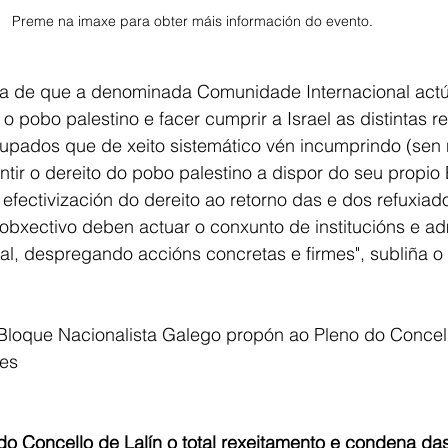
Preme na imaxe para obter máis información do evento. 
ora de que a denominada Comunidade Internacional actú
o pobo palestino e facer cumprir a Israel as distintas r
ocupados que de xeito sistemático vén incumprindo (sen
tir o dereito do pobo palestino a dispor do seu propio E
efectivización do dereito ao retorno das e dos refuxiado
obxectivo deben actuar o conxunto de institucións e adm
al, despregando accións concretas e firmes", subliña o
o Bloque Nacionalista Galego propón ao Pleno do Concell
tes
o Concello de Lalín o total rexeitamento e condena da