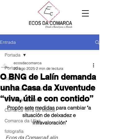
Entrada
Portada
ecosdacomarca
Portada
20 ago 2025
2 min de lectura
O BNG de Lalín demanda
Xeral
unha Casa da Xuventude
Comarca de Arzúa
“viva, útil e con contido”
Comarca de Deza
Propón sete medidas para cambiar "a 
Comarca Terra de Melide
situación de deixadez e 
Comarca da Ulloa
infravaloración"
fotografía
Ecos da Comarca/Lalín