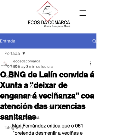
Entrada
Portada
ecosdacomarca
Portada
10 may
3 min de lectura
O BNG de Lalín convida á
Xeral
Xunta a “deixar de
Comarca de Arzúa
enganar á veciñanza” coa
Comarca de Deza
atención das urxencias
Comarca Terra de Melide
sanitarias
Comarca da Ulloa
Mari Fernández critica que o 061 
fotografía
“pretenda desmentir a veciñas e 