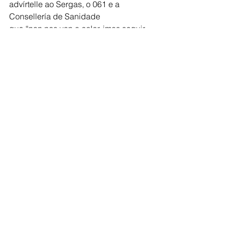
advírtelle ao Sergas, o 061 e a 
Consellería de Sanidade
que “non nos van a calar, imos seguir 
denunciando a falta dunha atención 
sanitaria
pública de calidade en Lalín”.
Comarca de Deza
Ver todo
Entradas recientes