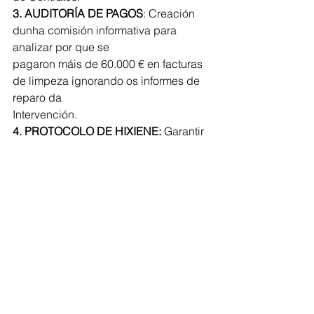
3. AUDITORÍA DE PAGOS
: Creación 
dunha comisión informativa para 
analizar por que se
pagaron máis de 60.000 € en facturas 
de limpeza ignorando os informes de 
reparo da
Intervención.
4. PROTOCOLO DE HIXIENE: 
Garantir 
por contrato a limpeza diaria e 
profesional do Centro de Saúde e o 
Colexio, con penalizacións graves 
para a empresa se o servizo se 
interrompe.
Comarca de Deza