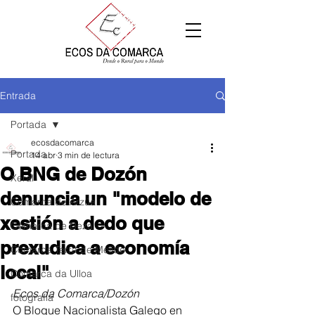
Entrada
Portada
ecosdacomarca
Portada
14 abr
3 min de lectura
O BNG de Dozón
Xeral
denuncia un "modelo de
Comarca de Arzúa
xestión a dedo que
Comarca de Deza
prexudica a economía
Comarca Terra de Melide
local"
Comarca da Ulloa
Ecos da Comarca/Dozón
fotografía
O Bloque Nacionalista Galego en 