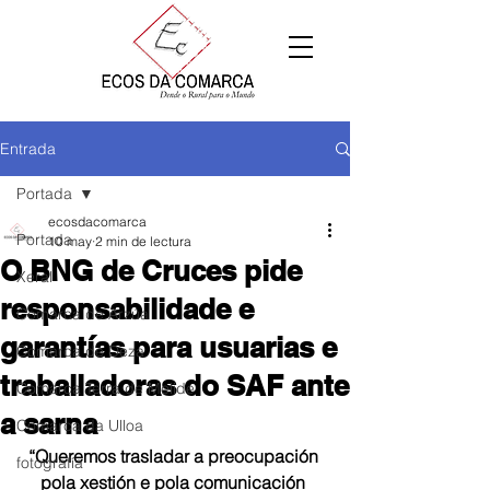
Entrada
Portada
ecosdacomarca
Portada
10 may
2 min de lectura
O BNG de Cruces pide
Xeral
responsabilidade e
Comarca de Arzúa
garantías para usuarias e
Comarca de Deza
traballadoras do SAF ante
Comarca Terra de Melide
a sarna
Comarca da Ulloa
“Queremos trasladar a preocupación 
fotografía
pola xestión e pola comunicación 