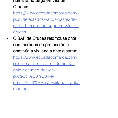
humana noruega en Vila de 
Cruces: 
https://www.ecosdacomarca.com/
post/detectados-varios-casos-de-
sarna-humana-noruega-en-vila-de-
cruces
O SAF de Cruces retomouse onte 
con medidas de protección e 
continúa a vixilancia ante a sarna: 
https://www.ecosdacomarca.com/
post/o-saf-de-cruces-retomouse-
onte-con-medidas-de-
protecci%C3%B3n-e-
contin%C3%BAa-a-vixilancia-ante-
a-sarna
Comarca de Deza