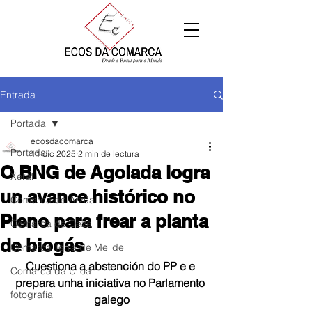
Entrada
Portada
ecosdacomarca
Portada
11 dic 2025
2 min de lectura
O BNG de Agolada logra
Xeral
un avance histórico no
Comarca de Arzúa
Pleno para frear a planta
Comarca de Deza
de biogás
Comarca Terra de Melide
Cuestiona a abstención do PP e e 
Comarca da Ulloa
prepara unha iniciativa no Parlamento 
fotografía
galego