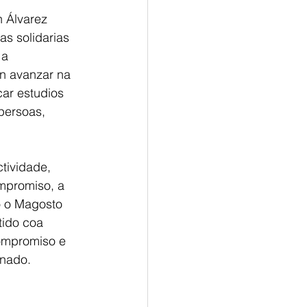
n Álvarez 
s solidarias 
 a 
n avanzar na 
ar estudios 
persoas, 
tividade, 
mpromiso, a 
o o Magosto 
tido coa 
ompromiso e 
onado.