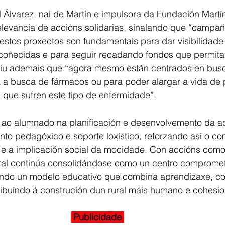
l Álvarez, nai de Martín e impulsora da Fundación Martí
levancia de accións solidarias, sinalando que “campaña
estos proxectos son fundamentais para dar visibilidade
oñecidas e para seguir recadando fondos que permita
diu ademais que “agora mesmo están centrados en busc
 a busca de fármacos ou para poder alargar a vida de 
 que sufren este tipo de enfermidade”.
 ao alumnado na planificación e desenvolvemento da ac
to pedagóxico e soporte loxístico, reforzando así o co
 e a implicación social da mocidade. Con accións com
eiral continúa consolidándose como un centro comprome
ndo un modelo educativo que combina aprendizaxe, c
ribuíndo á construción dun rural máis humano e cohesi
 Publicidade 