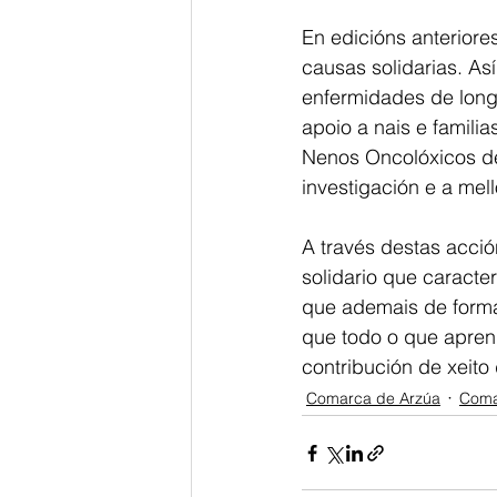
En edicións anteriore
causas solidarias. As
enfermidades de long
apoio a nais e famili
Nenos Oncolóxicos de 
investigación e a me
A través destas acción
solidario que caracte
que ademais de forma
que todo o que apren
contribución de xeito
Comarca de Arzúa
Coma