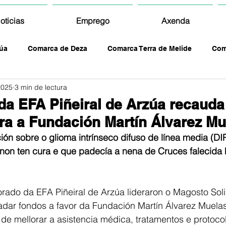
oticias
Emprego
Axenda
úa
Comarca de Deza
Comarca Terra de Melide
Com
2025
3 min de lectura
a EFA Piñeiral de Arzúa recauda
ra a Fundación Martín Álvarez Mu
ón sobre o glioma intrínseco difuso de línea media (DIP
non ten cura e que padecía a nena de Cruces falecida 
rado da EFA Piñeiral de Arzúa lideraron o Magosto Soli
adar fondos a favor da Fundación Martín Álvarez Muelas
e mellorar a asistencia médica, tratamentos e protoco