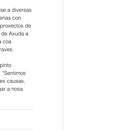
se a diversas 
nenas con 
proxectos de 
n de Axuda a 
a coa 
raves.
írito 
: “Sentimos 
es causas, 
ar a nosa 