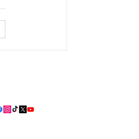
o Punto de Encontro
iar do Deza xa está en
onamento