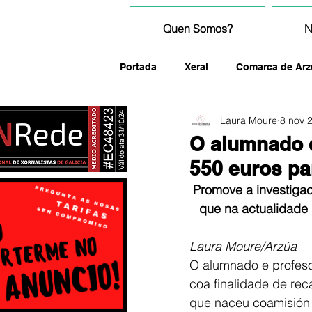
Quen Somos?
N
Portada
Xeral
Comarca de Arz
Laura Moure
8 nov 
fotografía
O alumnado d
550 euros pa
Promove a investigaci
que na actualidade 
Laura Moure/Arzúa
O alumnado e profeso
coa finalidade de rec
que naceu coamisión d