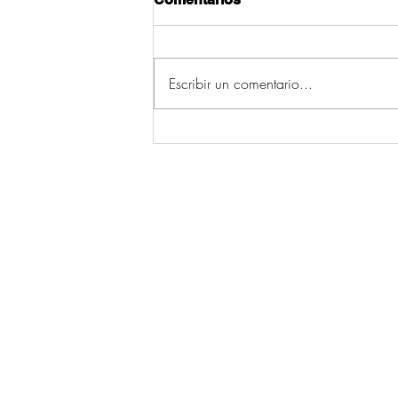
Escribir un comentario...
A edil de Servizos Sociais
de Cruces lamenta as
declaracións do PP pola
morte do veciño de Fontao
© 2026 por Ecos da Comarca.