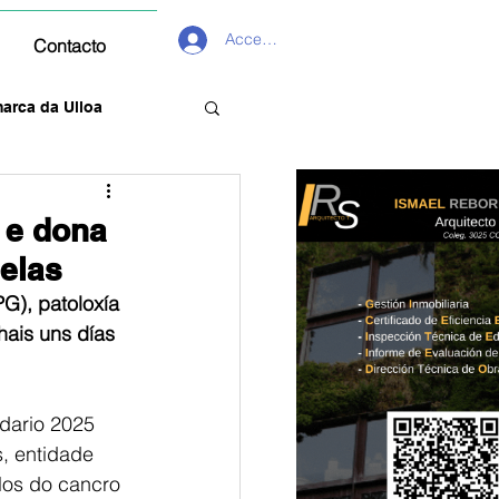
Acceder
Contacto
arca da Ulloa
 e dona
elas
G), patoloxía 
hais uns días
dario 2025 
, entidade 
los do cancro 