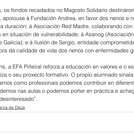
s, os fondos recadados no Magosto Solidario destináron
í, apoiouse á Fundación Andrea, en favor dos nenos e 
a duración; á Asociación Red Madre, colaborando con 
as en situación de vulnerabilidade; á Asanog (Asociació
Galicia); e á Ilusión de Sergio, entidade comprometid
llora da calidade de vida dos nenos con enfermidades g
s, a EFA Piñeiral reforza a educación en valores e o esp
riza o seu proxecto formativo. O propio alumnado sinala
rnos como profesionais podemos contribuir en diferent
demos nas aulas o podemos poñer en práctica e acheg
 desinteresado”.
rca de Deza