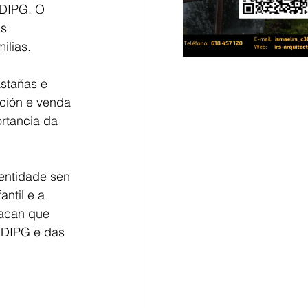
 DIPG. O 
s 
ilias. 
stañas e 
ción e venda 
rtancia da 
entidade sen 
ntil e a 
tacan que 
 DIPG e das 