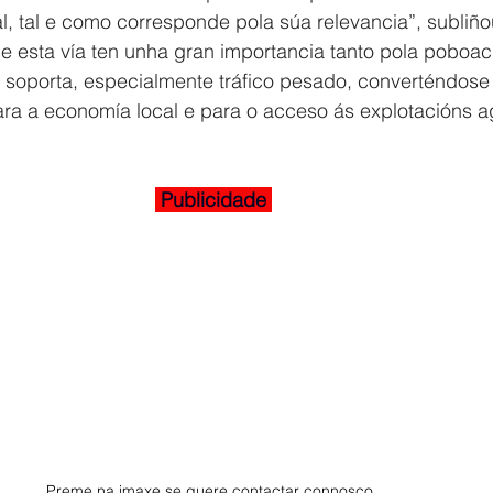
, tal e como corresponde pola súa relevancia”, subliño
 esta vía ten unha gran importancia tanto pola poboac
e soporta, especialmente tráfico pesado, converténdose
para a economía local e para o acceso ás explotacións ag
 Publicidade 
Preme na imaxe se quere contactar connosco. 