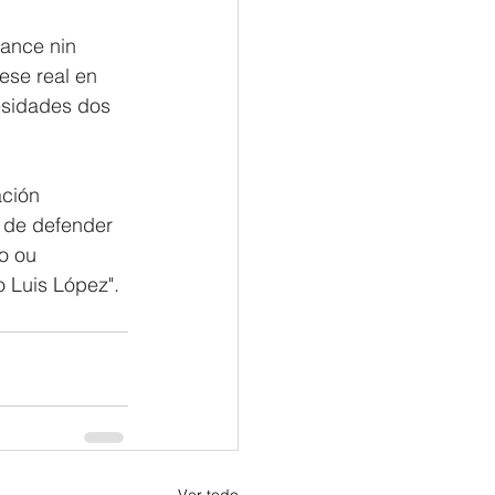
ance nin 
ese real en 
esidades dos 
ción 
 de defender 
o ou 
 Luis López". 