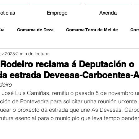
oticias
Emprego
Axenda
úa
Comarca de Deza
Comarca Terra de Melide
Com
ov 2025
2 min de lectura
 Rodeiro reclama á Deputación o
da estrada Devesas-Carboentes-
eiro
, José Luís Camiñas, remitiu o pasado 5 de novembro u
ión de Pontevedra para solicitar unha reunión urxente 
quear o proxecto da estrada que une As Devesas, Carbo
rutura esencial para o municipio que leva tempo pende