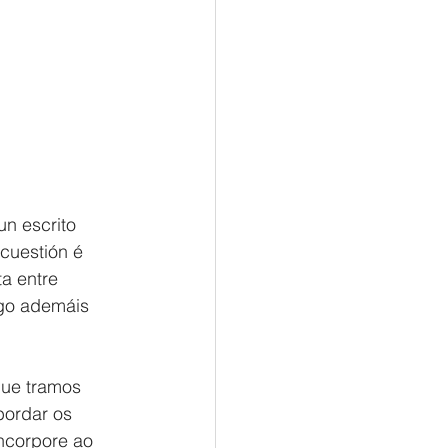
n escrito 
cuestión é 
a entre 
go ademáis 
que tramos 
bordar os 
incorpore ao 