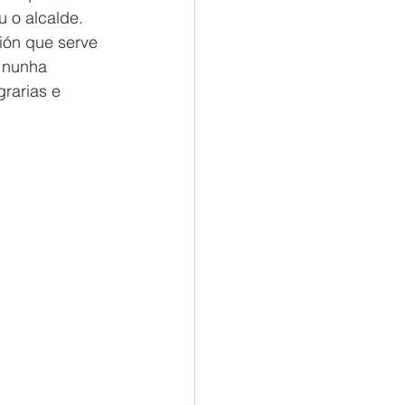
u o alcalde.
ión que serve 
 nunha 
rarias e 