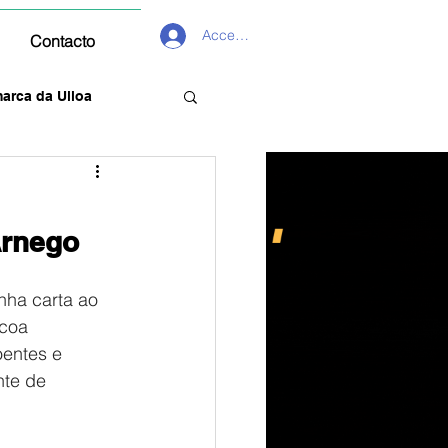
Acceder
Contacto
arca da Ulloa
Arnego
nha carta ao 
coa 
entes e 
nte de 