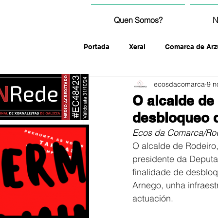
Quen Somos?
N
Portada
Xeral
Comarca de Arz
ecosdacomarca
9 n
fotografía
O alcalde de
desbloqueo 
Ecos da Comarca/Rod
O alcalde de Rodeiro
presidente da Deputac
finalidade de desblo
Arnego, unha infraest
actuación.