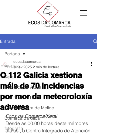
Entrada
Portada
ecosdacomarca
Portada
5 nov 2025
2 min de lectura
O 112 Galicia xestiona
Xeral
máis de 70 incidencias
Comarca de Arzúa
por mor da meteoroloxía
Comarca de Deza
adversa
Comarca Terra de Melide
Ecos da Comarca/Xeral
Comarca da Ulloa
Desde as 00:00 horas deste mércores 
fotografía
ata as , o Centro Integrado de Atención 