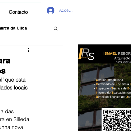
Acceder
Contacto
arca da Ulloa
ara
es
l’ que esta 
dades locais
ha das 
a en Silleda 
 unha nova 