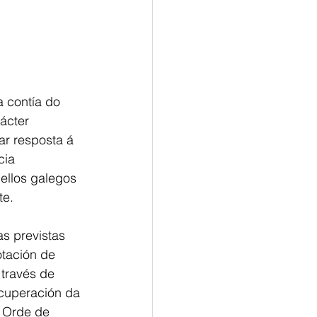
a contía do
ácter 
ar resposta á
cia
ellos galegos
te.
as previstas
otación de
 través de
ecuperación da
a Orde de