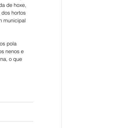
da de hoxe,
 dos hortos
n municipal
os pola
os nenos e
rna, o que