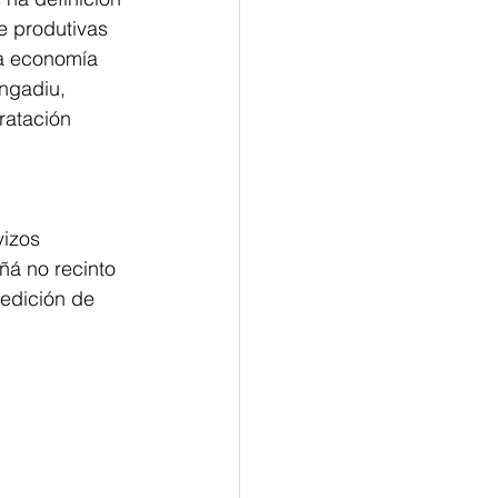
e produtivas
 a economía
ngadiu,
ratación
izos 
ñá no recinto
 edición de