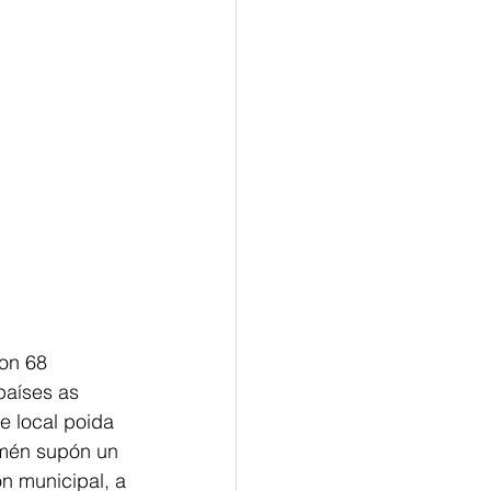
on 68 
países as
e local poida
amén supón un
ón municipal, a