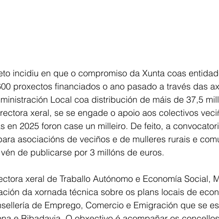
rieto incidiu en que o compromiso da Xunta coas entidad
600 proxectos financiados o ano pasado a través das a
ministración Local coa distribución de máis de 37,5 mil
rectora xeral, se se engade o apoio aos colectivos veci
s en 2025 foron case un milleiro. De feito, a convocator
 para asociacións de veciños e de mulleres rurais e co
vén de publicarse por 3 millóns de euros.
ectora xeral de Traballo Autónomo e Economía Social, M
ación da xornada técnica sobre os plans locais de econ
onsellería de Emprego, Comercio e Emigración que se es
iona e Ribadavia. O obxectivo é acompañar os concellos