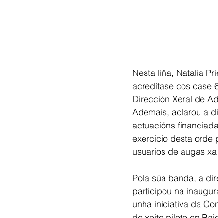
Nesta liña, Natalia P
acredítase cos case 
Dirección Xeral de Ad
Ademais, aclarou a di
actuacións financiada
exercicio desta orde
usuarios de augas xa 
Pola súa banda, a dir
participou na inaugur
unha iniciativa da C
de xeito piloto en Ba