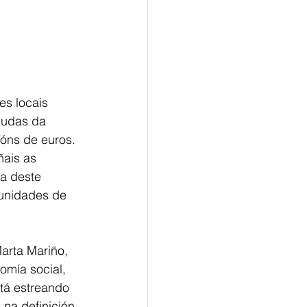
es locais
xudas da
lóns de euros.
ñais as
ia deste
munidades de
arta Mariño,
omía social,
tá estreando
 na definición