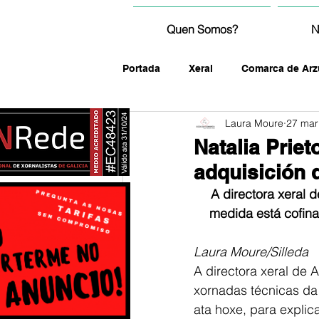
Quen Somos?
N
Portada
Xeral
Comarca de Arz
Laura Moure
27 mar
fotografía
Natalia Priet
adquisición 
A directora xeral 
medida está cofina
Laura Moure/Silleda
A directora xeral de A
xornadas técnicas da
ata hoxe, para explic