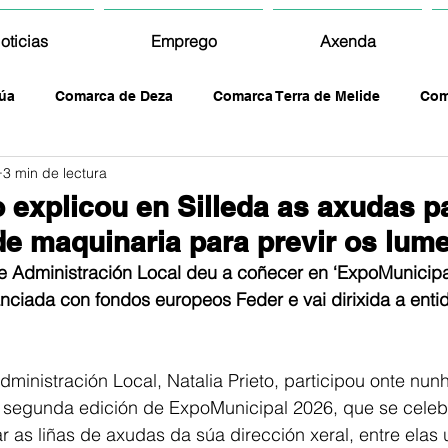
oticias
Emprego
Axenda
úa
Comarca de Deza
Comarca Terra de Melide
Com
3 min de lectura
o explicou en Silleda as axudas p
de maquinaria para previr os lum
de Administración Local deu a coñecer en ‘ExpoMunicipa
nciada con fondos europeos Feder e vai dirixida a enti
dministración Local, Natalia Prieto, participou onte nun
 segunda edición de ExpoMunicipal 2026, que se celebr
ar as liñas de axudas da súa dirección xeral, entre elas