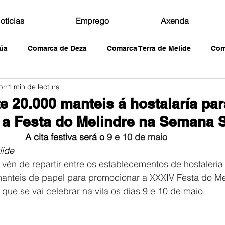
oticias
Emprego
Axenda
úa
Comarca de Deza
Comarca Terra de Melide
Com
br
1 min de lectura
te 20.000 manteis á hostalaría par
a Festa do Melindre na Semana 
A cita festiva será o 
9 e 10 de maio 
lide
vén de repartir entre os establecementos de hostalería 
manteis de papel para promocionar a XXXIV Festa do Me
, que se vai celebrar na vila os días 9 e 10 de maio.