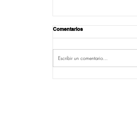
Comentarios
Escribir un comentario...
As primeiras veces
© 2026 por Ecos da Comarca.