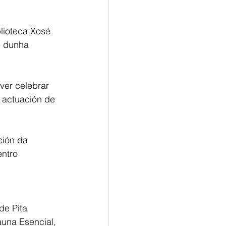
blioteca Xosé 
e dunha 
er celebrar 
 actuación de 
ción da 
ntro 
de Pita 
auna Esencial, 