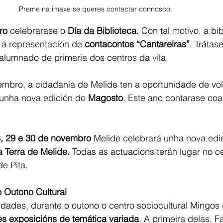
Preme na imaxe se queres contactar connosco. 
ro
 celebrarase o 
Día da Biblioteca.
 Con tal motivo, a bi
 a representación de 
contacontos “Cantareiras”
. Trátas
alumnado de primaria dos centros da vila.
bro, a cidadanía de Melide ten a oportunidade de volv
 nunha nova edición do 
Magosto
. Este ano contarase coa
3, 29 e 30 de novembro
 Melide celebrará unha nova edi
Terra de Melide.
 Todas as actuacións terán lugar no ce
e Pita.
 Outono Cultural
dades, durante o outono o centro sociocultural Mingos 
es exposicións de temática variada
. A primeira delas, F