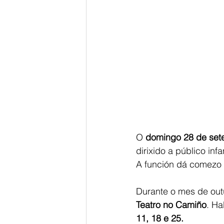
O 
domingo 28 de set
dirixido a público inf
A función dá comezo á
Durante o mes de out
Teatro no Camiño
. Ha
11, 18 e 25.