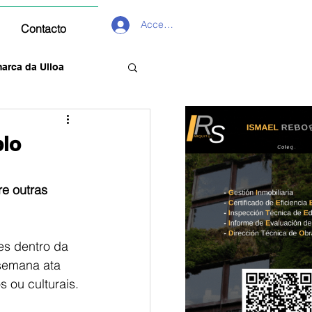
Acceder
Contacto
arca da Ulloa
plo
re outras
es dentro da 
 semana ata 
s ou culturais.