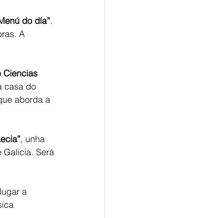
“Menú do día”
. 
ras. A 
 Ciencias 
a casa do 
que aborda a 
aecia”
, unha 
 Galicia. Será 
lugar a 
ica 