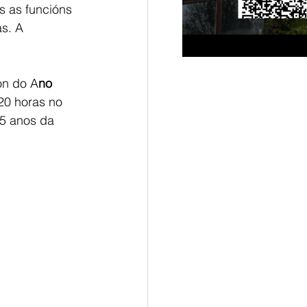
s as funcións 
s. A 
ón do A
no 
20 horas no 
5 anos da 