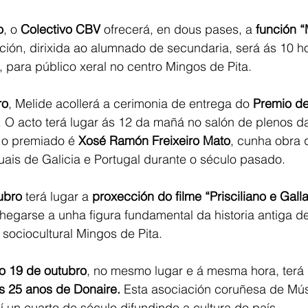
o
, o 
Colectivo CBV
 ofrecerá, en dous pases, a 
función 
ción, dirixida ao alumnado de secundaria, será ás 10 ho
 para público xeral no centro Mingos de Pita.
ro
, Melide acollerá a cerimonia de entrega do 
Premio de
. O acto terá lugar ás 12 da mañá no salón de plenos d
 o premiado é 
Xosé Ramón Freixeiro Mato
, cunha obra 
tuais de Galicia e Portugal durante o século pasado.
ubro
 terá lugar a 
proxección do filme “Prisciliano e Gall
egarse a unha figura fundamental da historia antiga de
 sociocultural Mingos de Pita.
o 19 de outubro
, no mesmo lugar e á mesma hora, terá 
s 25 anos de Donaire.
 Esta asociación coruñesa de Mús
í un cuarto de século difundindo a cultura do país.