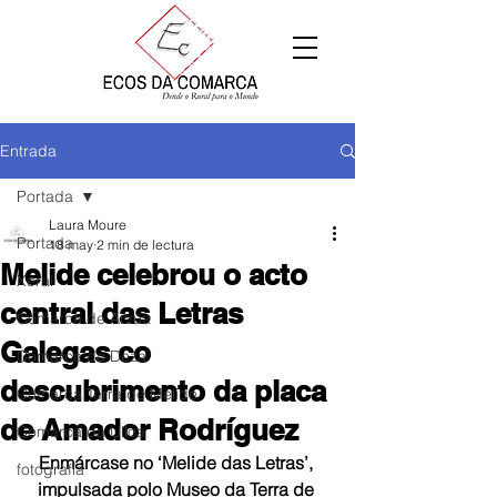
Entrada
Portada
Laura Moure
Portada
18 may
2 min de lectura
Melide celebrou o acto
Xeral
central das Letras
Comarca de Arzúa
Galegas co
Comarca de Deza
descubrimento da placa
Comarca Terra de Melide
de Amador Rodríguez
Comarca da Ulloa
Enmárcase no ‘Melide das Letras’, 
fotografía
impulsada polo Museo da Terra de 