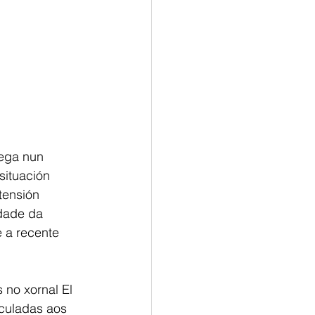
ega nun 
situación 
tensión 
idade da 
 a recente 
no xornal El 
nculadas aos 