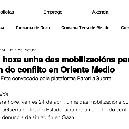
oticias
Emprego
Axenda
úa
Comarca de Deza
Comarca Terra de Melide
Com
abr
1 min de lectura
e hoxe unha das mobilizacións pa
n do conflito en Oriente Medio
Está convocada pola plataforma PararLaGuerra
lide
lerá hoxe, venres 24 de abril, unha das mobilizacións c
LaGuerra en todo o Estado para reclamar o fin do confli
a denuncia da situación en Gaza.