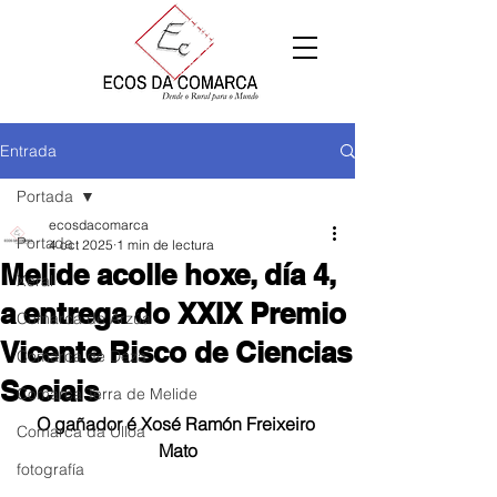
Entrada
Portada
ecosdacomarca
Portada
4 oct 2025
1 min de lectura
Melide acolle hoxe, día 4,
Xeral
a entrega do XXIX Premio
Comarca de Arzúa
Vicente Risco de Ciencias
Comarca de Deza
Sociais
Comarca Terra de Melide
O gañador é Xosé Ramón Freixeiro 
Comarca da Ulloa
Mato
fotografía