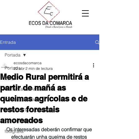
Entrada
Portada
ecosdacomarca
Portada
22 abr
2 min de lectura
Medio Rural permitirá a
Xeral
partir de mañá as
Comarca de Arzúa
queimas agrícolas e de
Comarca de Deza
restos forestais
Comarca Terra de Melide
amoreados
Comarca da Ulloa
Os interesadas deberán confirmar que 
fotografía
efectuarán unha queima de restos 