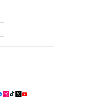
resa Culinaria, de
da, lidera un proxecto
garantir a seguridade
ntaria mediante IA