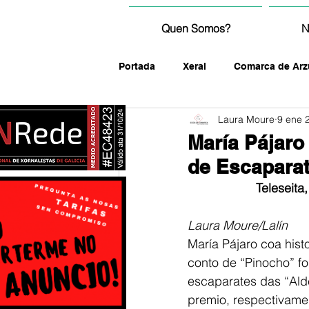
Quen Somos?
N
Portada
Xeral
Comarca de Arz
Laura Moure
9 ene 
fotografía
María Pájaro
de Escaparat
Teleseita
Laura Moure/Lalín
María Pájaro coa hist
conto de “Pinocho” f
escaparates das “Alde
premio, respectivamen