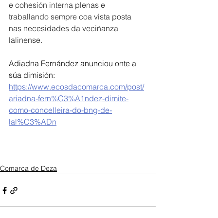
e cohesión interna plenas e 
traballando sempre coa vista posta 
nas necesidades da veciñanza 
lalinense.
Adiadna Fernández anunciou onte a 
súa dimisión: 
https://www.ecosdacomarca.com/post/
ariadna-fern%C3%A1ndez-dimite-
como-concelleira-do-bng-de-
lal%C3%ADn
Comarca de Deza