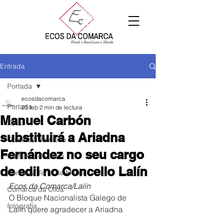
Entrada
Portada
ecosdacomarca
Portada
25 feb
2 min de lectura
Manuel Carbón
Xeral
substituirá a Ariadna
Comarca de Arzúa
Fernández no seu cargo
Comarca de Deza
de edil no Concello Lalín
Comarca Terra de Melide
Ecos da Comarca/Lalín
Comarca da Ulloa
O Bloque Nacionalista Galego de 
fotografía
Lalín quere agradecer a Ariadna 