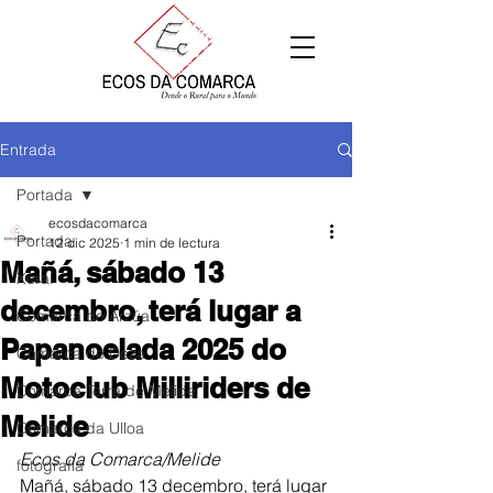
Entrada
Portada
ecosdacomarca
Portada
12 dic 2025
1 min de lectura
Mañá, sábado 13
Xeral
decembro, terá lugar a
Comarca de Arzúa
Papanoelada 2025 do
Comarca de Deza
Motoclub Milliriders de
Comarca Terra de Melide
Melide
Comarca da Ulloa
Ecos da Comarca/Melide
fotografía
Mañá, sábado 13 decembro, terá lugar 