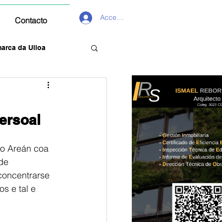
Acceder
Contacto
arca da Ulloa
ersoal
o Areán coa 
de 
concentrarse 
s e tal e 