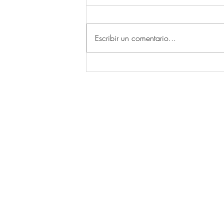
Escribir un comentario...
Camanzo mantén viva a
tradición das alfombras do
Corpus grazas ao traballo
dun grupo de mulleres
© 2026 por Ecos da Comarca.