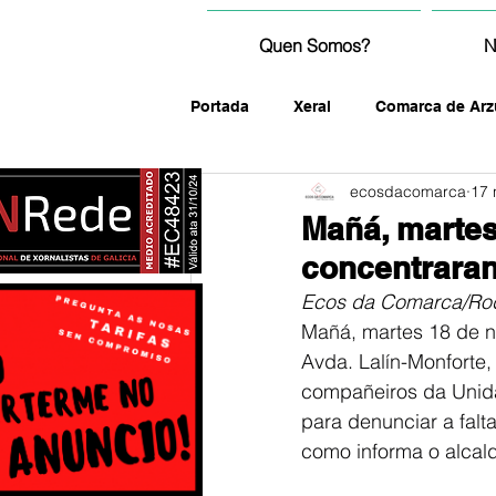
Quen Somos?
N
Portada
Xeral
Comarca de Arz
ecosdacomarca
17 
fotografía
Mañá, martes
concentraran
Ecos da Comarca/Rod
Mañá, martes 18 de n
Avda. Lalín-Monforte,
compañeiros da Unida
para denunciar a falt
como informa o alcal