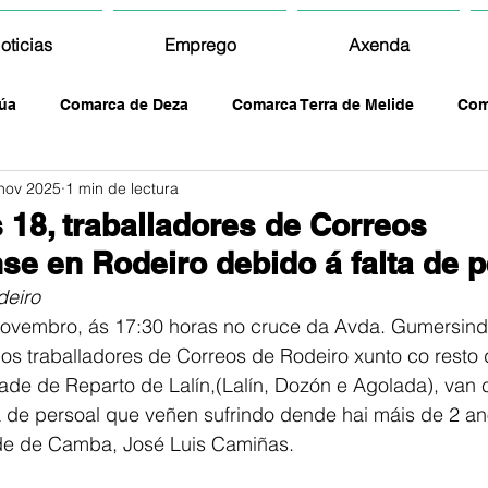
oticias
Emprego
Axenda
úa
Comarca de Deza
Comarca Terra de Melide
Com
nov 2025
1 min de lectura
 18, traballadores de Correos
se en Rodeiro debido á falta de p
eiro
ovembro, ás 17:30 horas no cruce da Avda. Gumersind
 os traballadores de Correos de Rodeiro xunto co resto 
de de Reparto de Lalín,(Lalín, Dozón e Agolada), van 
a de persoal que veñen sufrindo dende hai máis de 2 ano
de de Camba, José Luis Camiñas. 