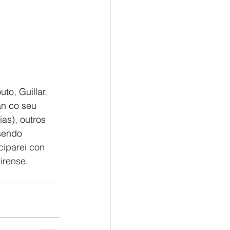
to, Guillar, 
an co seu 
ias), outros 
sendo 
ciparei con 
irense.