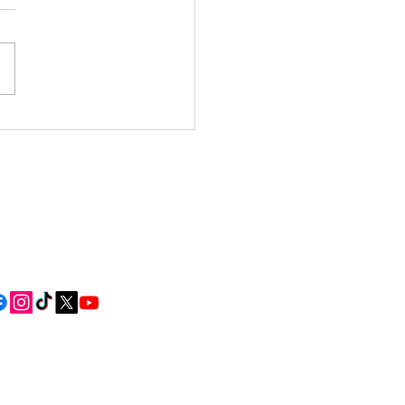
da Verbena 2026:
lta algunhas das
s dos vindeiros días