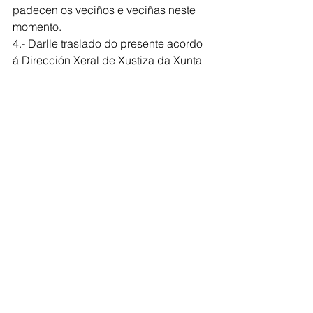
padecen os veciños e veciñas neste 
momento.
4.- Darlle traslado do presente acordo 
á Dirección Xeral de Xustiza da Xunta 
de Galicia, dependente da Consellería 
de Presidencia, Xustiza e Deportes. 
Comarca de Deza
Ver todo
Entradas recientes