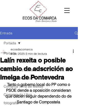
Entrada
Portada
ecosdacomarca
Portada
9 dic 2025
3 min de lectura
Lalín rexeita o posible
Xeral
cambio de adscrición ao
Comarca de Arzúa
Imelga de Pontevedra
Comarca de Deza
Tanto o goberno local do PP como o 
Comarca Terra de Melide
PSOE dende a oposición consideran 
Comarca da Ulloa
que deben seguir dependendo do de 
Santiago de Compostela 
fotografía