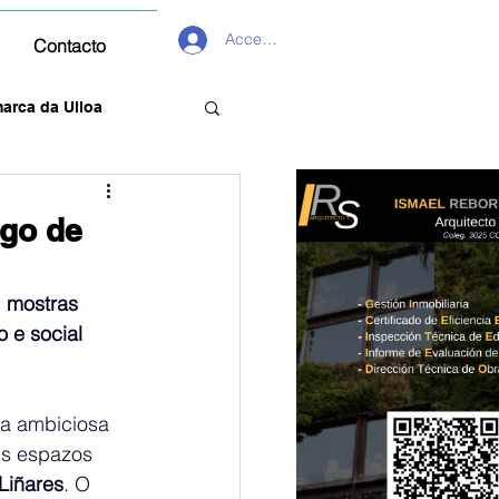
Acceder
Contacto
arca da Ulloa
ngo de
, mostras 
o e social
ha ambiciosa 
us espazos 
Liñares
. O 