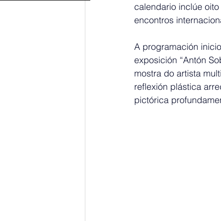
calendario inclúe oit
encontros internaciona
A programación inici
exposición “Antón Sob
mostra do artista mul
reflexión plástica arr
pictórica profundame