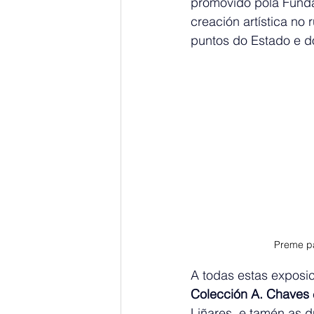
promovido pola Funda
creación artística no 
puntos do Estado e do
Preme pa
A todas estas exposi
Colección A. Chaves
 
Liñares, e tamén as 