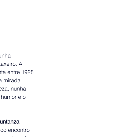
unha 
axeiro. A 
sta entre 1928 
a mirada 
Deza, nunha 
 humor e o 
Xuntanza 
ico encontro 