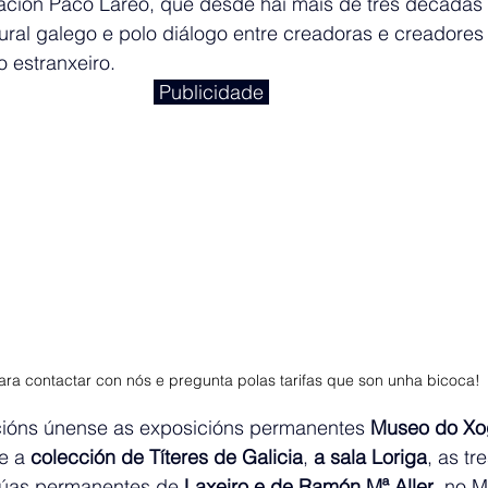
ción Paco Lareo, que desde hai máis de tres décadas 
rural galego e polo diálogo entre creadoras e creadores 
 estranxeiro.
 Publicidade 
ra contactar con nós e pregunta polas tarifas que son unha bicoca! 
cións únense as exposicións permanentes 
Museo do Xo
e a 
colección de Títeres de Galicia
, 
a sala Loriga
, as tr
dúas permanentes de 
Laxeiro e de Ramón Mª Aller
, no 