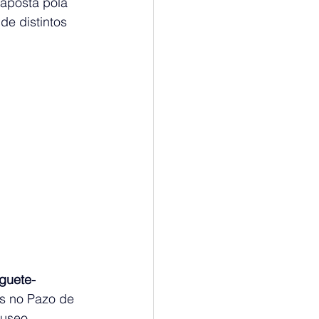
aposta pola 
de distintos 
guete-
es no Pazo de 
Museo 