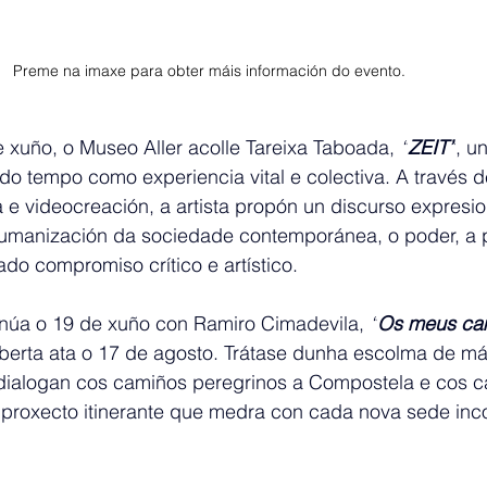
Preme na imaxe para obter máis información do evento. 
e xuño, o Museo Aller acolle Tareixa Taboada, 
“
ZEIT”
, u
do tempo como experiencia vital e colectiva. A través d
a e videocreación, a artista propón un discurso expresio
humanización da sociedade contemporánea, o poder, a 
do compromiso crítico e artístico.
núa o 19 de xuño con Ramiro Cimadevila, 
“
Os meus cam
aberta ata o 17 de agosto. Trátase dunha escolma de mái
 dialogan cos camiños peregrinos a Compostela e cos ca
n proxecto itinerante que medra con cada nova sede in