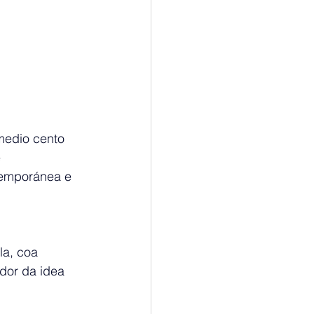
medio cento 
 
temporánea e 
la, coa 
edor da idea 