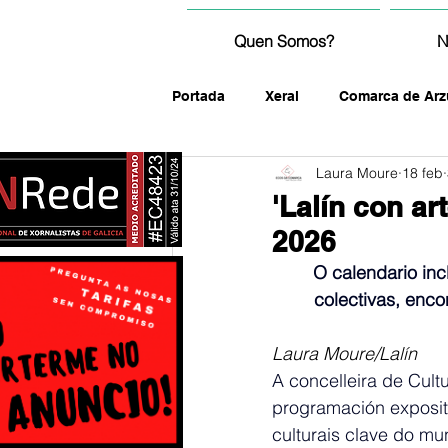
Quen Somos?
N
Portada
Xeral
Comarca de Arz
Laura Moure
18 feb
fotografía
'Lalín con a
2026
O calendario inc
colectivas, encon
Laura Moure/Lalín
A concelleira de Cult
programación exposit
culturais clave do mun