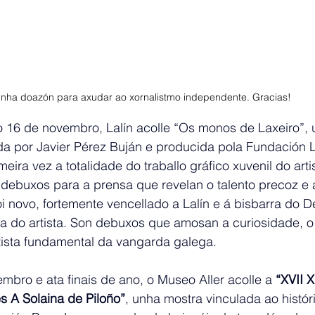
unha doazón para axudar ao xornalistmo independente. Gracias! 
 16 de novembro, Lalín acolle “Os monos de Laxeiro”, 
a por Javier Pérez Buján e producida pola Fundación L
meira vez a totalidade do traballo gráfico xuvenil do arti
 debuxos para a prensa que revelan o talento precoz e 
oi novo, fortemente vencellado a Lalín e á bisbarra do 
a do artista. Son debuxos que amosan a curiosidade, o
tista fundamental da vangarda galega.
mbro e ata finais de ano, o Museo Aller acolle a 
“XVII 
es A Solaina de Piloño”
, unha mostra vinculada ao histór