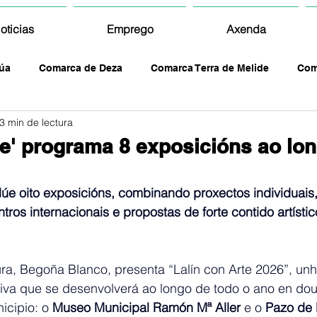
oticias
Emprego
Axenda
úa
Comarca de Deza
Comarca Terra de Melide
Com
3 min de lectura
rte' programa 8 exposicións ao lo
lúe oito exposicións, combinando proxectos individuais
tros internacionais e propostas de forte contido artístic
ura, Begoña Blanco, presenta “Lalín con Arte 2026”, un
iva que se desenvolverá ao longo de todo o ano en do
icipio: o
 Museo Municipal Ramón Mª Aller 
e o
 Pazo de 