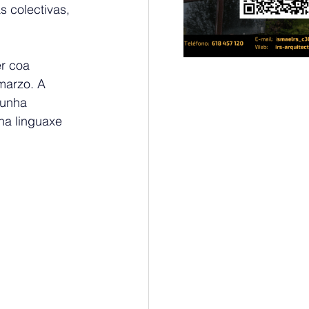
s colectivas, 
r coa 
marzo. A 
 unha 
ha linguaxe 