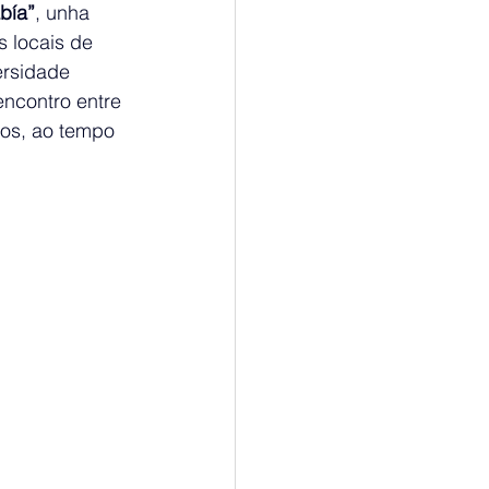
bía”
, unha 
 locais de 
ersidade 
encontro entre 
los, ao tempo 