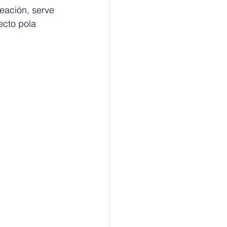
eación, serve 
ecto pola 