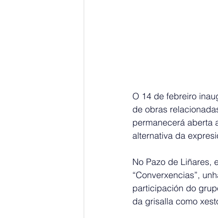
O 14 de febreiro ina
de obras relacionada
permanecerá aberta a
alternativa da expresió
No Pazo de Liñares, e
“Converxencias”, unha
participación do grup
da grisalla como xesto