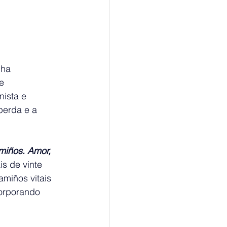
nha 
e 
nista e 
perda e a 
iños. Amor, 
s de vinte 
miños vitais 
corporando 