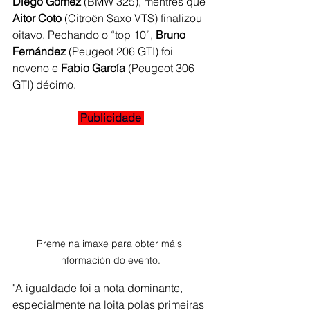
Diego Gómez 
(BMW 325), mentres que 
Aitor Coto 
(Citroën Saxo VTS) finalizou 
oitavo. Pechando o “top 10”, 
Bruno 
Fernández
 (Peugeot 206 GTI) foi 
noveno e 
Fabio García
 (Peugeot 306 
GTI) décimo.
 Publicidade 
Preme na imaxe para obter máis 
información do evento. 
"A igualdade foi a nota dominante, 
especialmente na loita polas primeiras 