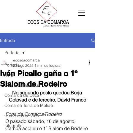
Entrada
Portada
ecosdacomarca
Portada
21 ago 2025
1 min de lectura
Iván Picallo gaña o 1º
Xeral
Slalom de Rodeiro
Comarca de Arzúa
No segundo posto quedou 
Borja 
Comarca de Deza
Cotovad e de terceiro, David Franco
Comarca Terra de Melide
Ecos da Comarca/Rodeiro
Comarca da Ulloa
O pasado sábado, 16 de agosto, 
fotografía
Camba acolleu o 1ª Slalom de Rodeiro 