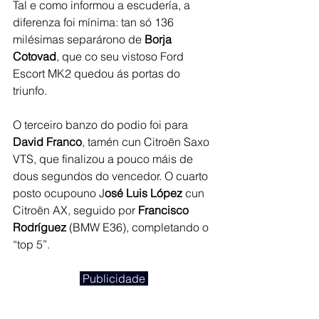
Tal e como informou a escudería, 
a 
diferenza foi mínima: tan só 136 
milésimas separárono de 
Borja 
Cotovad
, que co seu vistoso Ford 
Escort MK2 quedou ás portas do 
triunfo.
O terceiro banzo do podio foi para 
David Franco
, tamén cun Citroën Saxo 
VTS, que finalizou a pouco máis de 
dous segundos do vencedor. O cuarto 
posto ocupouno J
osé Luis López 
cun 
Citroën AX, seguido por
 Francisco 
Rodríguez 
(BMW E36), completando o 
“top 5”. 
 Publicidade 