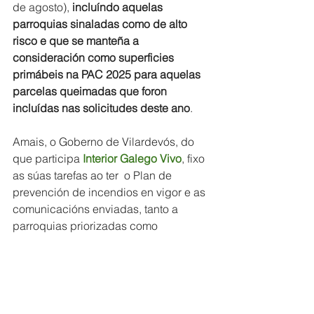
de agosto),
 incluíndo aquelas 
parroquias sinaladas como de alto 
risco e que se manteña a 
consideración como superficies 
primábeis na PAC 2025 para aquelas 
parcelas queimadas que foron 
incluídas nas solicitudes deste ano
.
Amais, o Goberno de Vilardevós, do 
que participa 
Interior Galego Vivo
, fixo 
as súas tarefas ao ter  o Plan de 
prevención de incendios en vigor e as 
comunicacións enviadas, tanto a 
parroquias priorizadas como 
non priorizadas. Porén, é claro 
que "o
 lume non é só unha traxedia 
ambiental: é unha bomba social e 
económica que arrasa a vida rural. 
Sen gando, sen xente e sen política ao 