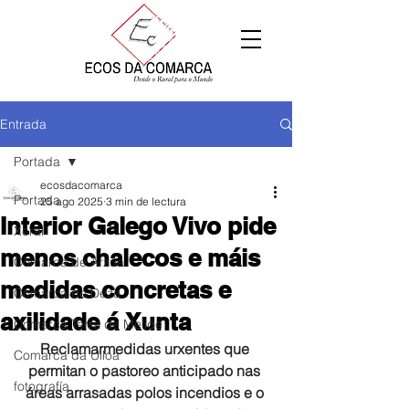
Entrada
Portada
ecosdacomarca
Portada
25 ago 2025
3 min de lectura
Interior Galego Vivo pide
Xeral
menos chalecos e máis
Comarca de Arzúa
medidas concretas e
Comarca de Deza
axilidade á Xunta
Comarca Terra de Melide
Reclamarmedidas urxentes que 
Comarca da Ulloa
permitan o pastoreo anticipado nas 
fotografía
áreas arrasadas polos incendios e o 