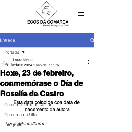
Entrada
Portada
Laura Moure
Portada
23 feb 2024
1 min de lectura
Hoxe, 23 de febreiro,
Xeral
conmemórase o Día de
Comarca de Arzúa
Rosalía de Castro
Comarca de Deza
Esta data coincide coa data de 
Comarca Terra de Melide
nacemento da autora
Comarca da Ulloa
Laura Moure/Xeral
fotografía