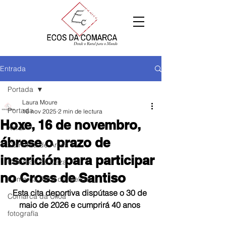
Entrada
Portada
Laura Moure
Portada
16 nov 2025
2 min de lectura
Hoxe, 16 de novembro,
Xeral
ábrese o prazo de
Comarca de Arzúa
inscrición para participar
Comarca de Deza
no Cross de Santiso
Comarca Terra de Melide
Esta cita deportiva dispútase o 30 de 
Comarca da Ulloa
maio de 2026 e cumprirá 40 anos 
fotografía