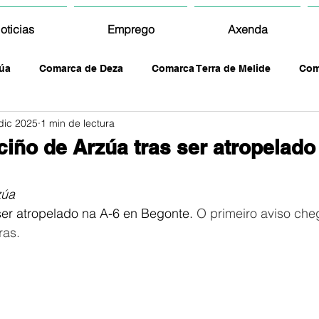
oticias
Emprego
Axenda
úa
Comarca de Deza
Comarca Terra de Melide
Com
dic 2025
1 min de lectura
ciño de Arzúa tras ser atropelado
zúa
er atropelado na A-6 en Begonte. 
O primeiro aviso che
ras.