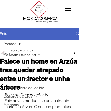
Entrada
Portada
ecosdacomarca
Portada
9 abr
1 min de lectura
Falece un home en Arzúa
Xeral
tras quedar atrapado
Comarca de Arzúa
entre un tractor e unha
Comarca de Deza
árbore
Comarca Terra de Melide
Ecos da Comarca/Arzúa
Comarca da Ulloa
Este xoves produciuse un accidente 
fotografía
mortal en Arzúa. 
O suceso produciuse 