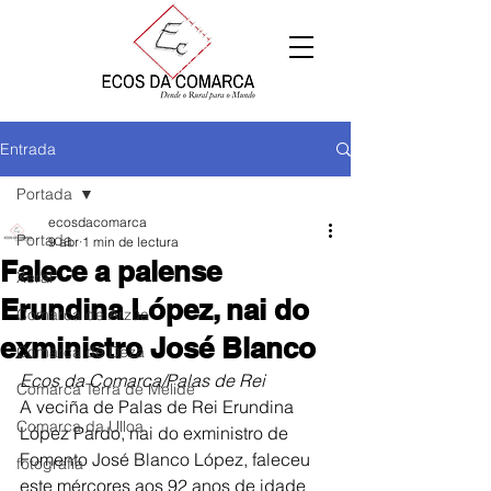
Entrada
Portada
ecosdacomarca
Portada
9 abr
1 min de lectura
Falece a palense
Xeral
Erundina López, nai do
Comarca de Arzúa
exministro José Blanco
Comarca de Deza
Ecos da Comarca/Palas de Rei
Comarca Terra de Melide
A veciña de Palas de Rei Erundina 
Comarca da Ulloa
López Pardo, nai do exministro de 
Fomento José Blanco López, faleceu 
fotografía
este mércores aos 92 anos de idade 