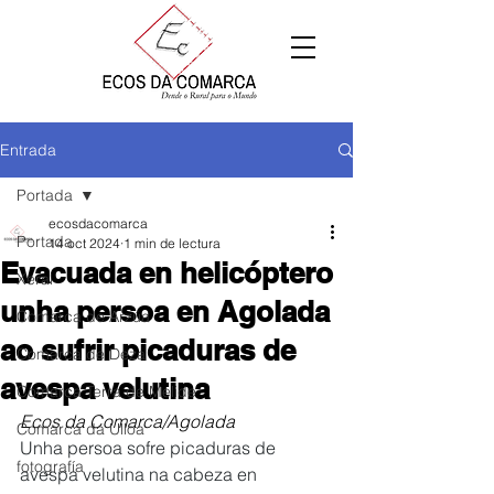
Entrada
Portada
ecosdacomarca
Portada
14 oct 2024
1 min de lectura
Evacuada en helicóptero
Xeral
unha persoa en Agolada
Comarca de Arzúa
ao sufrir picaduras de
Comarca de Deza
avespa velutina
Comarca Terra de Melide
Ecos da Comarca/Agolada
Comarca da Ulloa
Unha persoa sofre picaduras de 
fotografía
avespa velutina na cabeza en 